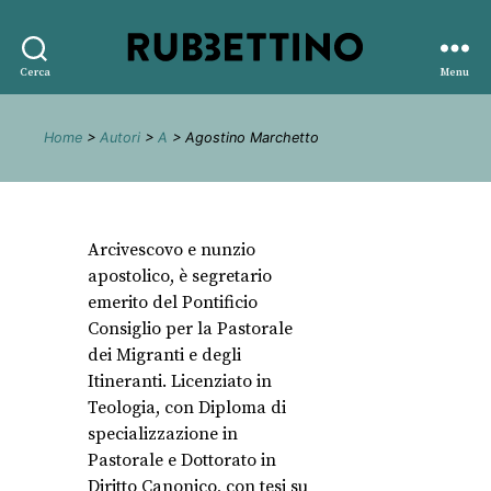
Rubbettino
Cerca
Menu
editore
Home
>
Autori
>
A
> Agostino Marchetto
Arcivescovo e nunzio
apostolico, è segretario
emerito del Pontificio
Consiglio per la Pastorale
dei Migranti e degli
Itineranti. Licenziato in
Teologia, con Diploma di
specializzazione in
Pastorale e Dottorato in
Diritto Canonico, con tesi su