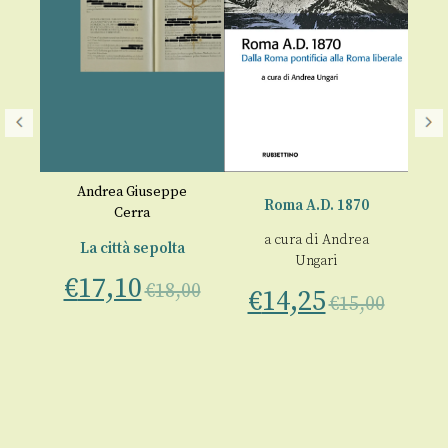
nni
Andrea Giuseppe
Roma A.D. 1870
R
Cerra
a cura di
Andrea
La città sepolta
a
Ungari
€
17,10
Ci
€
18,00
€
14,25
€
15,00
€
00