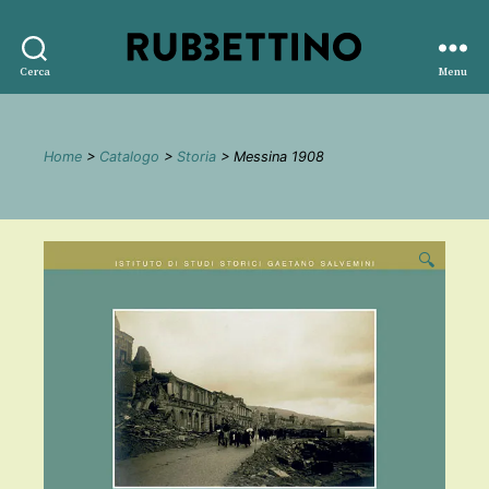
Rubbettino
Cerca
Menu
editore
Home
>
Catalogo
>
Storia
> Messina 1908
🔍