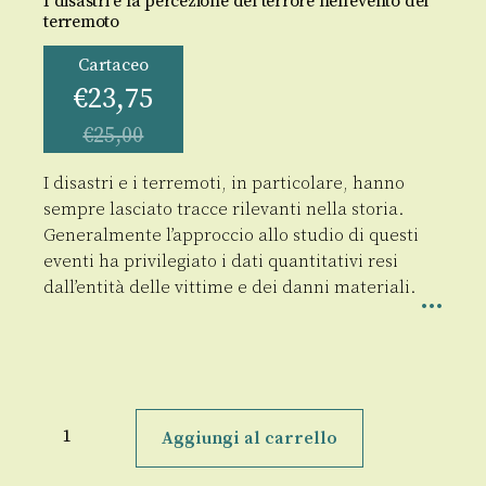
I disastri e la percezione del terrore nell'evento del
terremoto
Cartaceo
€
23,75
€
25,00
I disastri e i terremoti, in particolare, hanno
sempre lasciato tracce rilevanti nella storia.
Generalmente l’approccio allo studio di questi
eventi ha privilegiato i dati quantitativi resi
dall’entità delle vittime e dei danni materiali.
Messina
1908
Aggiungi al carrello
quantità