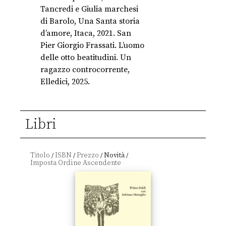
Tancredi e Giulia marchesi
di Barolo, Una Santa storia
d’amore, Itaca, 2021. San
Pier Giorgio Frassati. L’uomo
delle otto beatitudini. Un
ragazzo controcorrente,
Elledici, 2025.
Libri
Titolo
ISBN
Prezzo
Novità
/
/
/
/