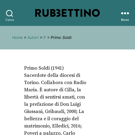
Rubbettino
Cerca
Menu
editore
Home
>
Autori
>
P
> Primo Soldi
Primo Soldi (1941)
Sacerdote della diocesi di
Torino. Collabora con Radio
Maria. È autore di Cilla, la
libertà di sentirsi amati, con
la prefazione di Don Luigi
Giussani, Gribaudi, 2000; La
bellezza e il coraggio del
matrimonio, Elledici, 2016;
Poveri a palazzo, Carlo