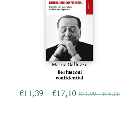
Marco Galluzzo
Berlusconi
confidential
€
11,39
–
€
17,10
€
11,99
–
€
18,00