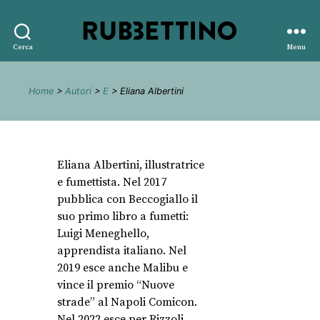
Rubbettino
Cerca
Menu
editore
Home
>
Autori
>
E
> Eliana Albertini
Eliana Albertini, illustratrice
e fumettista. Nel 2017
pubblica con Beccogiallo il
suo primo libro a fumetti:
Luigi Meneghello,
apprendista italiano. Nel
2019 esce anche Malibu e
vince il premio “Nuove
strade” al Napoli Comicon.
Nel 2022 esce per Rizzoli