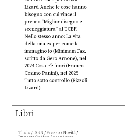
Lizard Anche le cose hanno
bisogno con cui vince il
premio “Miglior disegno e
sceneggiatura” al TCBF.
Nello stesso anno: La vita
della mia ex per come la
immagino io (Minimum Fax,
scritto da Gero Arnone), nel
2024 Cosa c’è fuori (Franco
Cosimo Panini), nel 2025
Tutto sotto controllo (Rizzoli
Lizard).
Libri
Titolo
ISBN
Prezzo
Novità
/
/
/
/