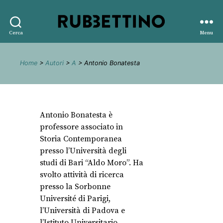
Rubbettino
Cerca
Menu
editore
Home
>
Autori
>
A
> Antonio Bonatesta
Antonio Bonatesta è
professore associato in
Storia Contemporanea
presso l’Università degli
studi di Bari “Aldo Moro”. Ha
svolto attività di ricerca
presso la Sorbonne
Université di Parigi,
l’Università di Padova e
l’Istituto Universitario